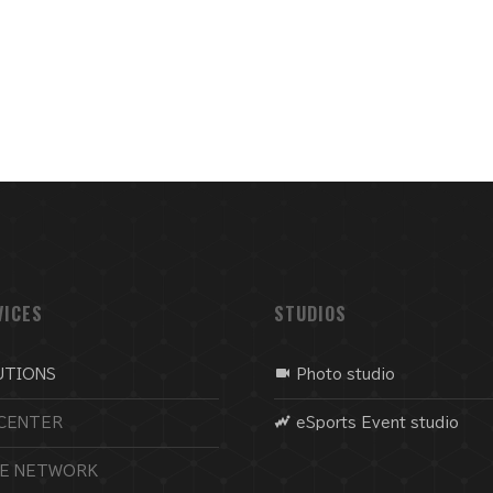
VICES
STUDIOS
UTIONS
Photo studio
CENTER
eSports Event studio
CE NETWORK