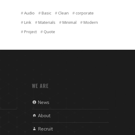
Audio
Basic
Clean
corporate
Link
Materials
Minimal
Modern
Project
Quote
WE ARE
News
About
Recruit