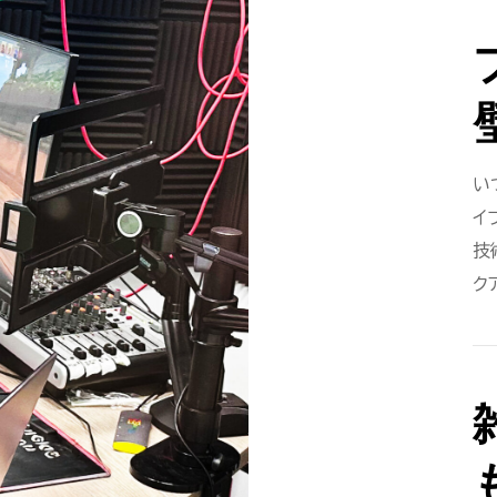
い
イ
技
ク