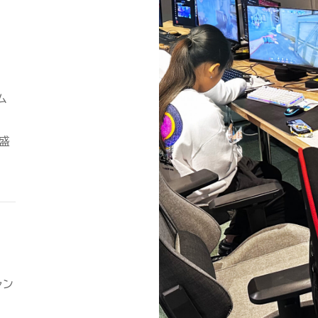
ム
盛
ャン