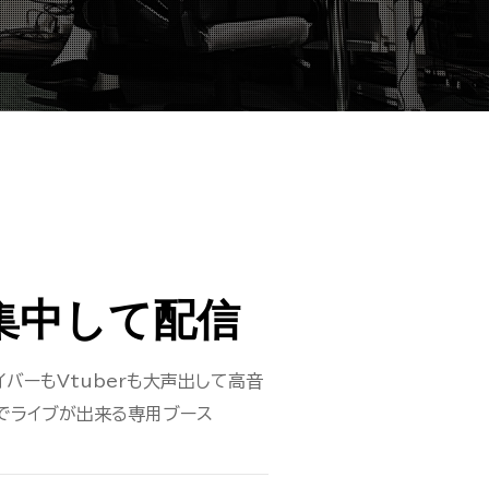
集中して配信
イバーもVtuberも大声出して高音
でライブが出来る専用ブース