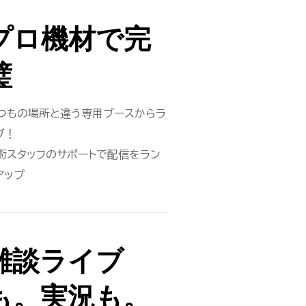
プロ機材で完
璧
つもの場所と違う専用ブースからラ
ブ！
術スタッフのサポートで配信をラン
アップ
雑談ライブ
も。実況も。