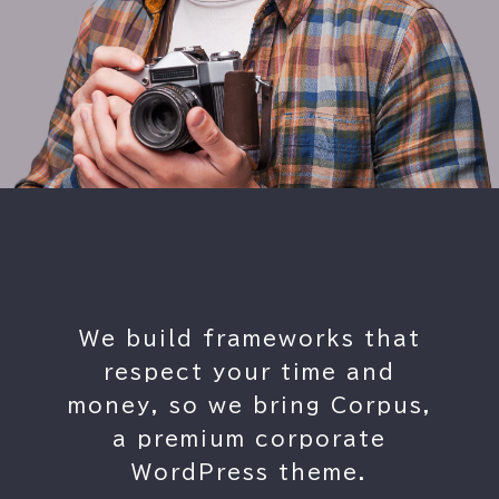
sses
We build frameworks that
The
 and
respect your time and
mul
e
money, so we bring Corpus,
he
a premium corporate
vola
tes.
WordPress theme.