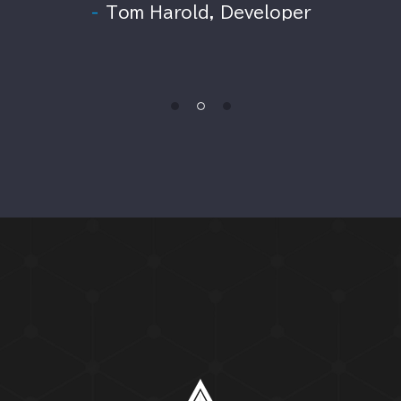
co
t
Tom Harold, Developer