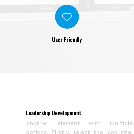
User Friendly
Leadership Development
Another element with multiple
options. Firstly, select the icon size,