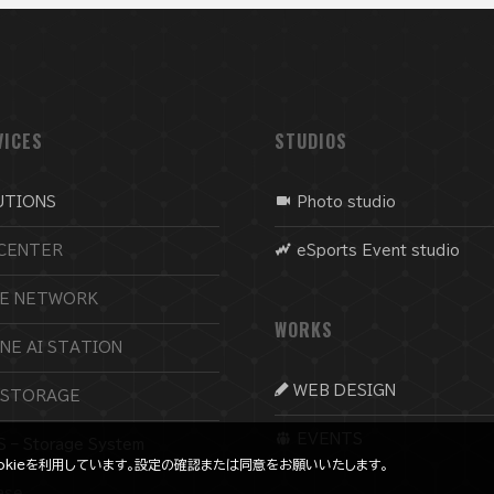
VICES
STUDIOS
UTIONS
Photo studio
CENTER
eSports Event studio
CE NETWORK
WORKS
NE AI STATION
WEB DESIGN
 STORAGE
EVENTS
 – Storage System
ookieを利用しています。設定の確認または同意をお願いいたします。
ase