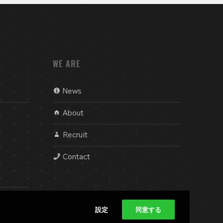
WE ARE
News
About
Recruit
Contact
設定
同意する